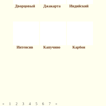
Дворцовый
Джакарта
Индийский
Интенсив
Капучино
Карбон
«
1
2
3
4
5
6
7
»