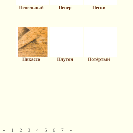
Пепельный
Пепер
Пески
Пикассо
Плутон
Потёртый
«
1
2
3
4
5
6
7
»