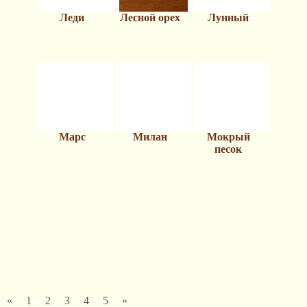
Леди
Лесной орех
Лунный
Марс
Милан
Мокрый
песок
«
1
2
3
4
5
»