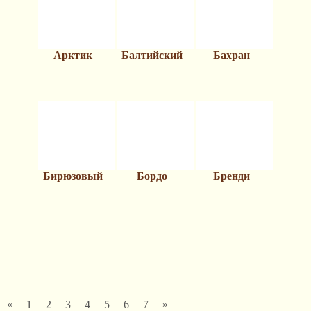
Арктик
Балтийский
Бахран
Бирюзовый
Бордо
Бренди
«
1
2
3
4
5
6
7
»