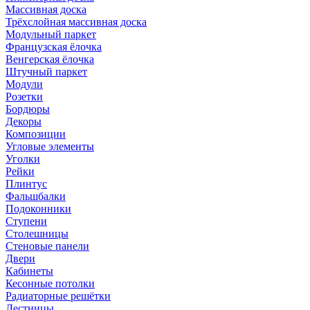
Массивная доска
Трёхслойная массивная доска
Модульный паркет
Французская ёлочка
Венгерская ёлочка
Штучный паркет
Модули
Розетки
Бордюры
Декоры
Композиции
Угловые элементы
Уголки
Рейки
Плинтус
Фальшбалки
Подоконники
Ступени
Столешницы
Стеновые панели
Двери
Кабинеты
Кесонные потолки
Радиаторные решётки
Лестницы