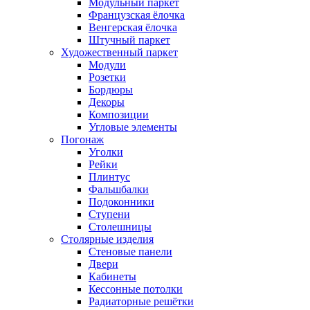
Модульный паркет
Французская ёлочка
Венгерская ёлочка
Штучный паркет
Художественный паркет
Модули
Розетки
Бордюры
Декоры
Композиции
Угловые элементы
Погонаж
Уголки
Рейки
Плинтус
Фальшбалки
Подоконники
Ступени
Столешницы
Столярные изделия
Стеновые панели
Двери
Кабинеты
Кессонные потолки
Радиаторные решётки