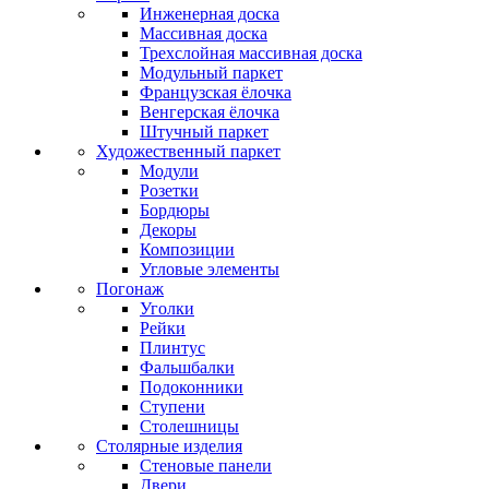
Инженерная доска
Массивная доска
Трехслойная массивная доска
Модульный паркет
Французская ёлочка
Венгерская ёлочка
Штучный паркет
Художественный паркет
Модули
Розетки
Бордюры
Декоры
Композиции
Угловые элементы
Погонаж
Уголки
Рейки
Плинтус
Фальшбалки
Подоконники
Ступени
Столешницы
Столярные изделия
Стеновые панели
Двери